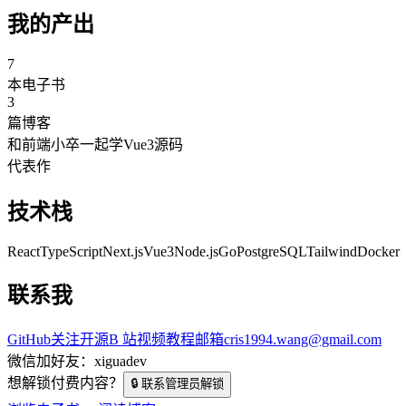
我的产出
7
本电子书
3
篇博客
和前端小卒一起学Vue3源码
代表作
技术栈
React
TypeScript
Next.js
Vue3
Node.js
Go
PostgreSQL
Tailwind
Docker
联系我
GitHub
关注开源
B 站
视频教程
邮箱
cris1994.wang@gmail.com
微信
加好友：xiguadev
想解锁付费内容？
🔒 联系管理员解锁